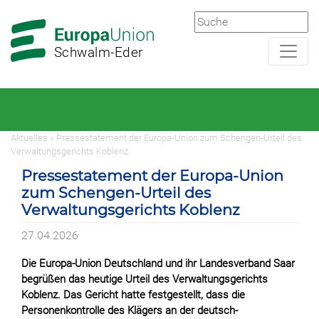
Zur
Zum
Hauptnavigation
Hauptbereich
Schwalm-Eder
Aktuelles » Pressestatement der Europa-Union zum Schengen-Urteil des
Verwaltungsgerichts Koblenz
Pressestatement der Europa-Union
zum Schengen-Urteil des
Verwaltungsgerichts Koblenz
27.04.2026
Die Europa-Union Deutschland und ihr Landesverband Saar
begrüßen das heutige Urteil des Verwaltungsgerichts
Koblenz. Das Gericht hatte festgestellt, dass die
Personenkontrolle des Klägers an der deutsch-