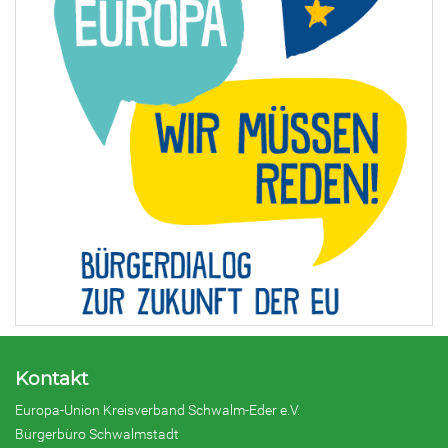
Kontakt
Europa-Union Kreisverband Schwalm-Eder e.V.
Bürgerbüro Schwalmstadt