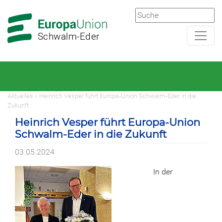
Zur
Zum
Hauptnavigation
Hauptbereich
Schwalm-Eder
Aktuelles » Heinrich Vesper führt Europa-Union Schwalm-Eder in die
Zukunft
Heinrich Vesper führt Europa-Union
Schwalm-Eder in die Zukunft
03.05.2024
In der